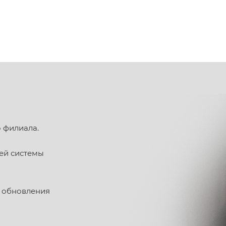
о филиала.
ей системы
х обновления