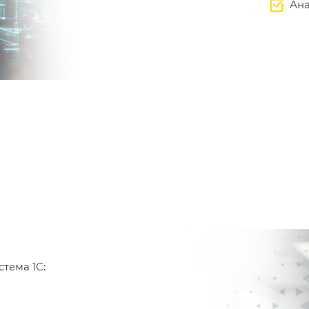
Ана
тема 1С: