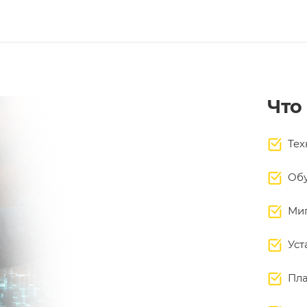
Что
Тех
Обу
Миг
Уст
Пла