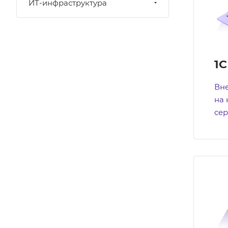
ИТ-инфраструктура
1С
Вне
на 
сер