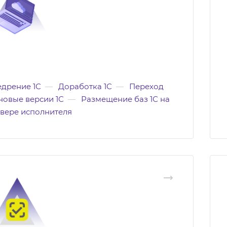
дрение 1С
—
Доработка 1С
—
Переход
новые версии 1С
—
Размещение баз 1С на
вере исполнителя