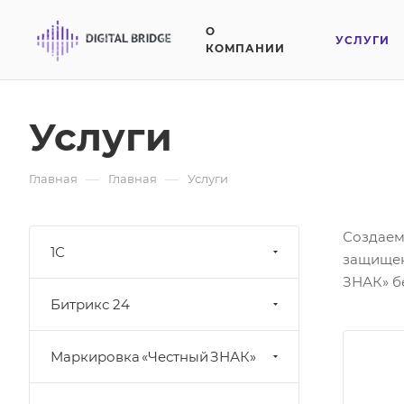
О
УСЛУГИ
КОМПАНИИ
Услуги
—
—
Главная
Главная
Услуги
Создаем
1С
защищен
ЗНАК» бе
Битрикс 24
Маркировка «Честный ЗНАК»